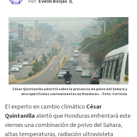
Por:
Evelin Borjas
César Quintanilla advirtió sobre la presencia de polvo del Sahara y
micropartículas contaminantes en Honduras. -
Foto: Cortesía
El experto en cambio climático
César
Quintanilla
alertó que Honduras enfrentará este
viernes una combinación de polvo del Sahara,
altas temperaturas, radiación ultravioleta