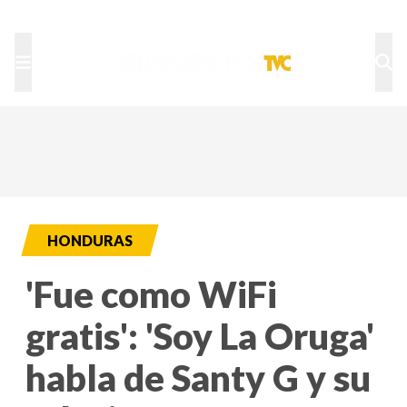
TU NOTA
DEPORTES TVC
HRN
HONDURAS
'Fue como WiFi
gratis': 'Soy La Oruga'
habla de Santy G y su