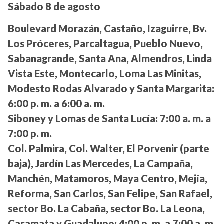
Sábado 8 de agosto
Boulevard Morazán, Castaño, Izaguirre, Bv.
Los Próceres, Parcaltagua, Pueblo Nuevo,
Sabanagrande, Santa Ana, Almendros, Linda
Vista Este, Montecarlo, Loma Las Minitas,
Modesto Rodas Alvarado y Santa Margarita:
6:00 p. m. a 6:00 a. m.
Siboney y Lomas de Santa Lucía:
7:00 a. m. a
7:00 p. m.
Col. Palmira, Col. Walter, El Porvenir (parte
baja), Jardín Las Mercedes, La Campaña,
Manchén, Matamoros, Maya Centro, Mejía,
Reforma, San Carlos, San Felipe, San Rafael,
sector Bo. La Cabaña, sector Bo. La Leona,
Casamata y Guadalupe:
4:00 p. m. a 7:00 a. m.