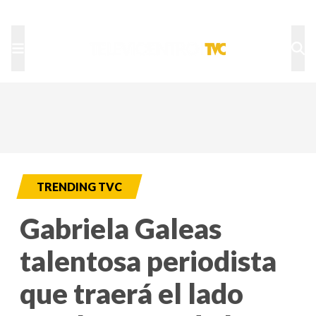
TU NOTA
DEPORTES TVC
HRN
TRENDING TVC
Gabriela Galeas
talentosa periodista
que traerá el lado