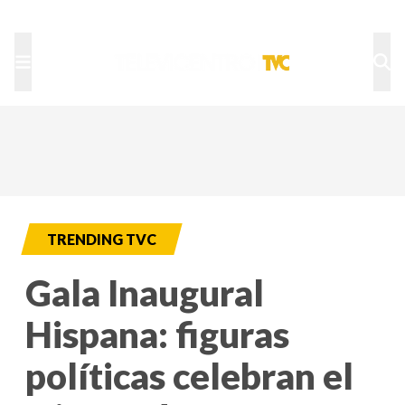
TU NOTA
DEPORTES TVC
HRN
TRENDING TVC
Gala Inaugural
Hispana: figuras
políticas celebran el