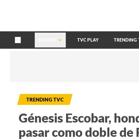
TU NOTA
DEPORTES TVC
HRN
EN VIVO
TVC PLAY
TRENDING 
TRENDING TVC
Génesis Escobar, hon
pasar como doble de 