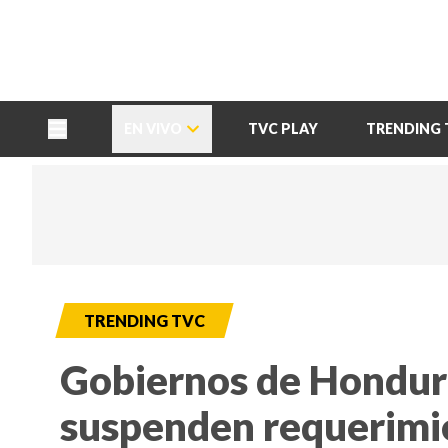
TU NOTA
DEPORTES TVC
HRN
EN VIVO
TVC PLAY
TRENDING 
TRENDING TVC
Gobiernos de Hondura
suspenden requerimie