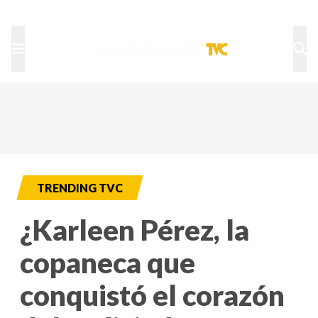
TU NOTA
DEPORTES TVC
HRN
TRENDING TVC
¿Karleen Pérez, la
copaneca que
conquistó el corazón