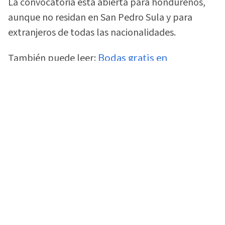
La convocatoria está abierta para hondureños,
aunque no residan en San Pedro Sula y para
extranjeros de todas las nacionalidades.
También puede leer:
Bodas gratis en
Tegucigalpa: requisitos y cómo inscribirse
paso a paso
Requisitos para casarse en las Bodas
de Caná 2026
Los hondureños interesados deberán presentar
constancia de soltería y parentesco emitidas por
el Registro Nacional de las Personas (RNP).