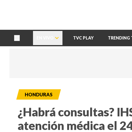
TU NOTA
DEPORTES TVC
HRN
EN VIVO
TVC PLAY
TRENDING 
HONDURAS
¿Habrá consultas? IH
atención médica el 24