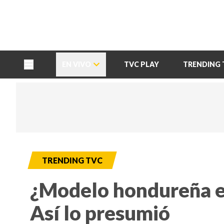
TU NOTA
DEPORTES TVC
HRN
EN VIVO
TVC PLAY
TRENDING 
TRENDING TVC
¿Modelo hondureña e
Así lo presumió