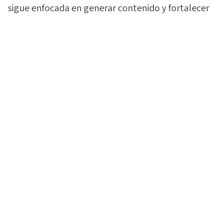
sigue enfocada en generar contenido y fortalecer
la comunidad que construyó alrededor de su
gusto por las motocicletas.
Vea:
¡Lo soltó todo! 'La Sarca Biker' rompe el
silencio sobre video con Davis Flow