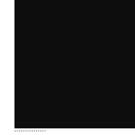
***************