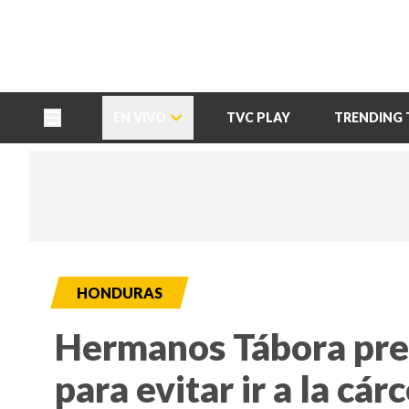
TU NOTA
DEPORTES TVC
HRN
EN VIVO
TVC PLAY
TRENDING 
HONDURAS
Hermanos Tábora pres
para evitar ir a la cárc