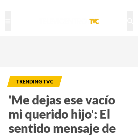
TU NOTA
DEPORTES TVC
HRN
TRENDING TVC
'Me dejas ese vacío
mi querido hijo': El
sentido mensaje de