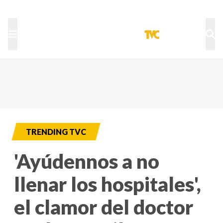
TU NOTA
DEPORTES TVC
HRN
TRENDING TVC
'Ayúdennos a no
llenar los hospitales',
el clamor del doctor