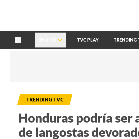
TU NOTA
DEPORTES TVC
HRN
EN VIVO
TVC PLAY
TRENDING 
TRENDING TVC
Honduras podría ser a
de langostas devorado