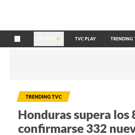
TU NOTA
DEPORTES TVC
HRN
EN VIVO
TVC PLAY
TRENDING 
TRENDING TVC
Honduras supera los 8
confirmarse 332 nuev