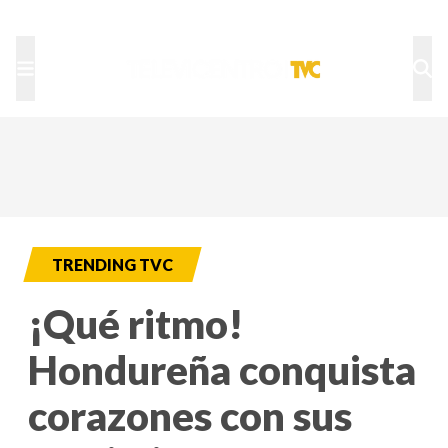
TU NOTA
DEPORTES TVC
HRN
TRENDING TVC
¡Qué ritmo!
Hondureña conquista
corazones con sus