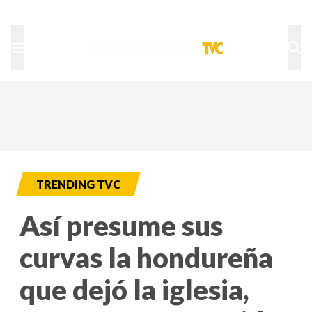
TU NOTA
DEPORTES TVC
HRN
TRENDING TVC
Así presume sus
curvas la hondureña
que dejó la iglesia,