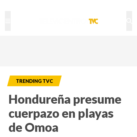
TU NOTA
DEPORTES TVC
HRN
TRENDING TVC
Hondureña presume
cuerpazo en playas
de Omoa