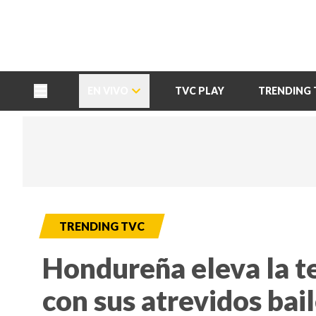
TU NOTA
DEPORTES TVC
HRN
EN VIVO
TVC PLAY
TRENDING 
TRENDING TVC
Hondureña eleva la t
con sus atrevidos bai