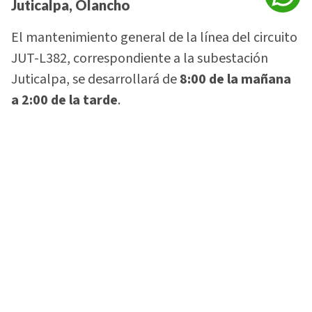
Juticalpa, Olancho
El mantenimiento general de la línea del circuito
JUT-L382, correspondiente a la subestación
Juticalpa, se desarrollará de
8:00 de la mañana
a 2:00 de la tarde
.
El corte afectará la parte de La Morita, aldea
Talanquera, bombas del SANAA, aldea El Plomo,
aldea Los Pozos, aldea Santa María Sumasapa,
aldea Las Delicias, cerro Carrizalito, Procesadora
Las Delicias, Chichicazapa, La Pollera, San Pedro
de las Joyas, La Venta, Guacamayas, Las Parras,
El Tablón, La Cruz Jalán, San Nicolás,
Zopilotepe, Guayabillas, Las Llaves, El Retiro, El
Rusio, Las Bandas, Bijao Arriba, Bijao Abajo, aldea