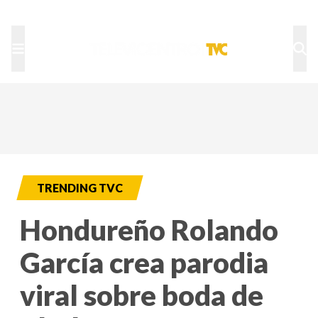
TU NOTA
DEPORTES TVC
HRN
TRENDING TVC
Hondureño Rolando
García crea parodia
viral sobre boda de