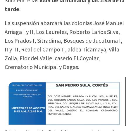
Sula entre las
8:45 de la mañana y las 2:45 de la
tarde
.
La suspensión abarcará las colonias José Manuel
Arriaga I y II, Los Laureles, Roberto Larios Silva,
Los Prados I, Sitradima, Bosques de Jucutuma I,
II y III, Real del Campo II, aldea Ticamaya, Villa
Zoila, Flor del Valle, caserío El Coyolar,
Crematorio Municipal y Dagas.