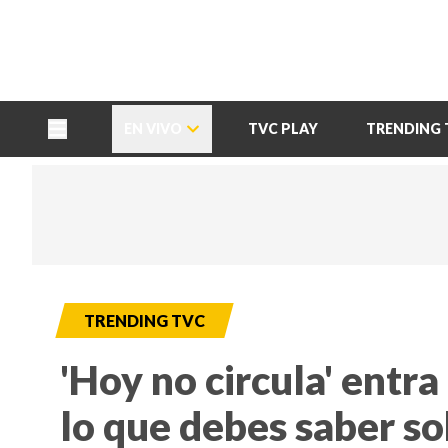
TU NOTA
DEPORTES TVC
HRN
EN VIVO
TVC PLAY
TRENDING 
TRENDING TVC
'Hoy no circula' entra
lo que debes saber so