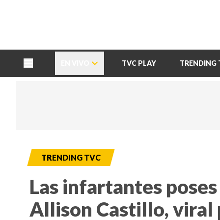
TU NOTA
DEPORTES TVC
HRN
EN VIVO
TVC PLAY
TRENDING 
TRENDING TVC
Las infartantes poses
Allison Castillo, viral