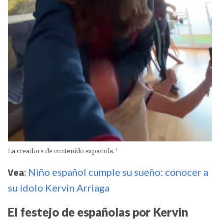
La creadora de contenido española, '
Vea
:
Niño español cumple su sueño: conocer a
su ídolo Kervin Arriaga
El festejo de españolas por Kervin