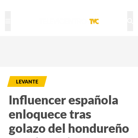
TU NOTA
DEPORTES TVC
HRN
LEVANTE
Influencer española
enloquece tras
golazo del hondureño