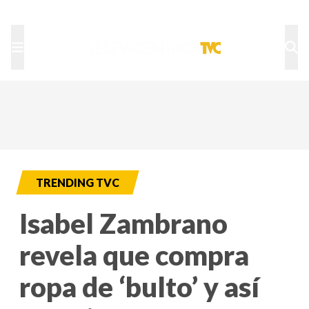
TU NOTA
DEPORTES TVC
HRN
TRENDING TVC
Isabel Zambrano
revela que compra
ropa de ‘bulto’ y así