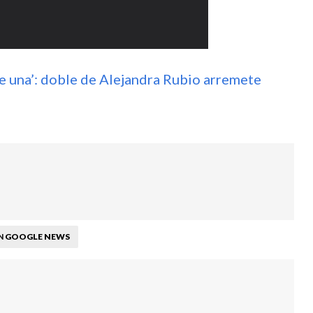
de una’: doble de Alejandra Rubio arremete
GOOGLE NEWS
N