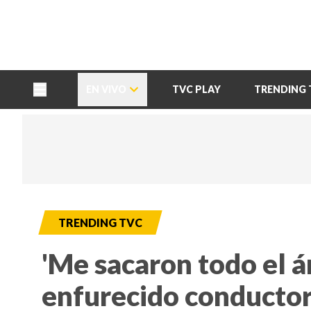
TU NOTA
DEPORTES TVC
HRN
EN VIVO
TVC PLAY
TRENDING 
TRENDING TVC
'Me sacaron todo el á
enfurecido conductor 