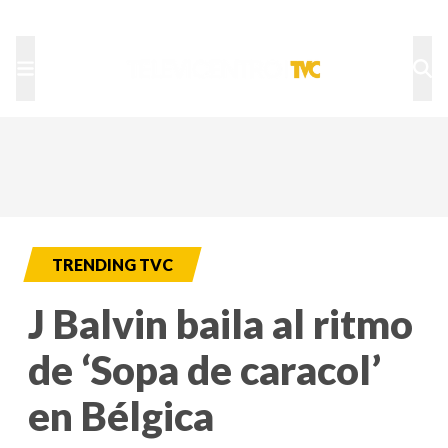
TU NOTA
DEPORTES TVC
HRN
TRENDING TVC
J Balvin baila al ritmo
de ‘Sopa de caracol’
en Bélgica