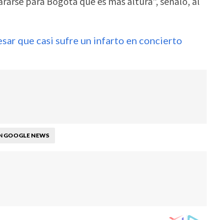
rarse para Bogotá que es más altura”, señaló, al
esar que casi sufre un infarto en concierto
GOOGLE NEWS
N