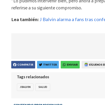
“Lo pudimos intervenir bien, pero ahora a prepa
referirse a su siguiente compromiso.
Lea también:
J Balvin alarma a fans tras conf
COMPATIR
TWITTER
ENVIAR
SÍGUENOS E
Tags relacionados
J BALVIN
SALUD