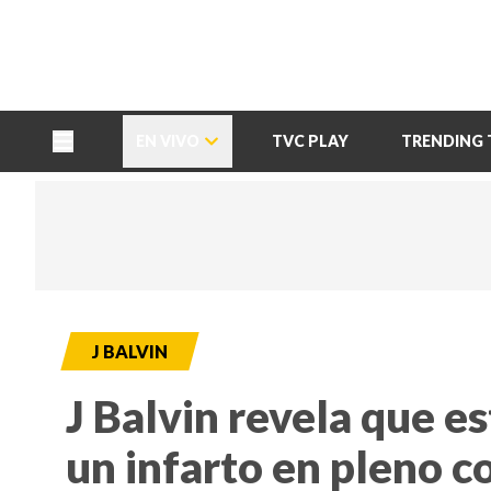
TU NOTA
DEPORTES TVC
HRN
EN VIVO
TVC PLAY
TRENDING 
J BALVIN
J Balvin revela que es
un infarto en pleno c