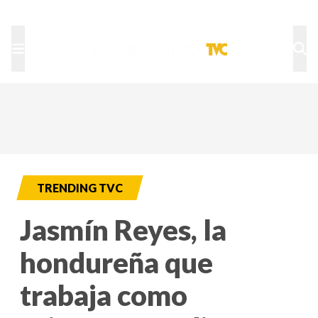
TU NOTA
DEPORTES TVC
HRN
TRENDING TVC
Jasmín Reyes, la
hondureña que
trabaja como