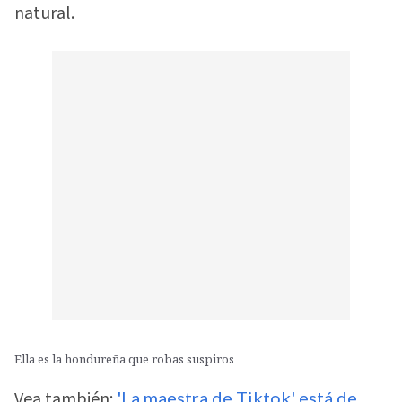
natural.
Ella es la hondureña que robas suspiros
Vea también:
'La maestra de Tiktok' está de