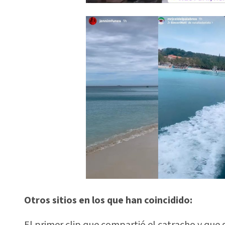
Otros sitios en los que han coincidido:
El primer clip que compartió el catracho y que