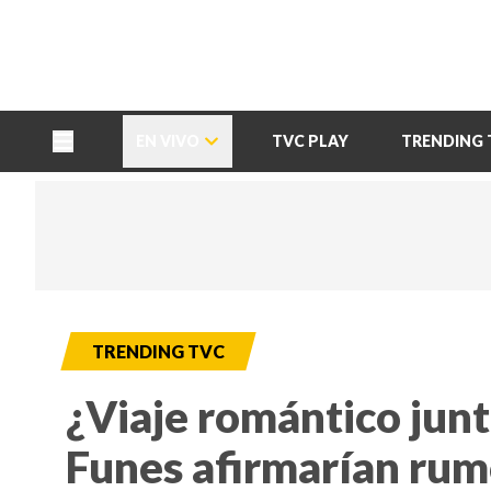
TU NOTA
DEPORTES TVC
HRN
EN VIVO
TVC PLAY
TRENDING 
TRENDING TVC
¿Viaje romántico junt
Funes afirmarían rum