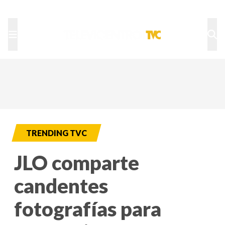
TU NOTA
DEPORTES TVC
HRN
TRENDING TVC
JLO comparte
candentes
fotografías para