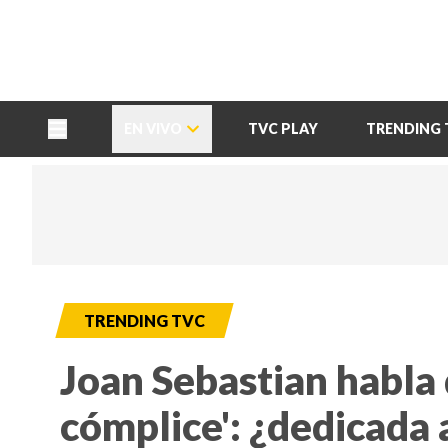
TU NOTA
DEPORTES TVC
HRN
EN VIVO
TVC PLAY
TRENDING 
TRENDING TVC
Joan Sebastian habla 
cómplice': ¿dedicada 