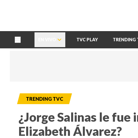
TU NOTA
DEPORTES TVC
HRN
EN VIVO
TVC PLAY
TRENDING 
TRENDING TVC
¿Jorge Salinas le fue 
Elizabeth Álvarez?