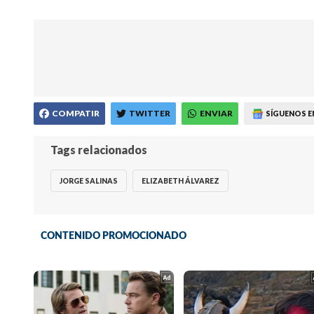
COMPATIR
TWITTER
ENVIAR
SÍGUENOS E
Tags relacionados
JORGE SALINAS
ELIZABETH ÁLVAREZ