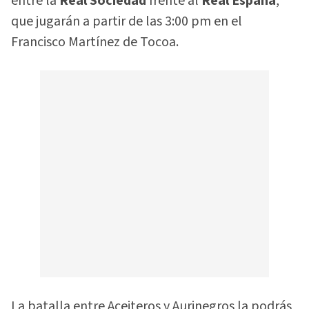
entre la
Real Sociedad
frente al
Real España
,
que jugarán a partir de las 3:00 pm en el
Francisco Martínez de Tocoa.
La batalla entre Aceiteros y Aurinegros la podrás