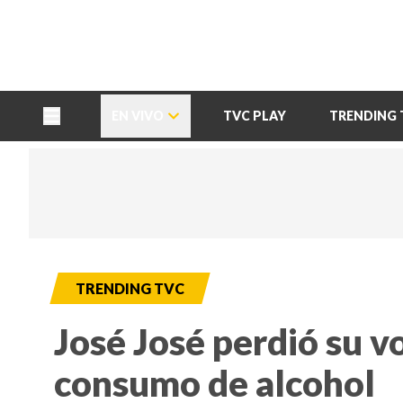
TU NOTA
DEPORTES TVC
HRN
EN VIVO
TVC PLAY
TRENDING 
TRENDING TVC
José José perdió su vo
consumo de alcohol