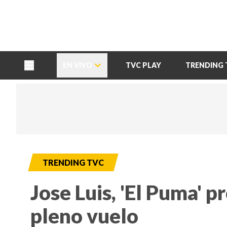
TU NOTA
DEPORTES TVC
HRN
EN VIVO
TVC PLAY
TRENDING 
TRENDING TVC
Jose Luis, 'El Puma' 
pleno vuelo