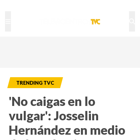
TU NOTA
DEPORTES TVC
HRN
TRENDING TVC
'No caigas en lo
vulgar': Josselin
Hernández en medio