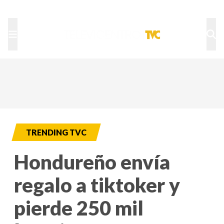
TU NOTA
DEPORTES TVC
HRN
TRENDING TVC
Hondureño envía
regalo a tiktoker y
pierde 250 mil