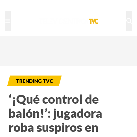
TU NOTA
DEPORTES TVC
HRN
TRENDING TVC
‘¡Qué control de
balón!’: jugadora
roba suspiros en