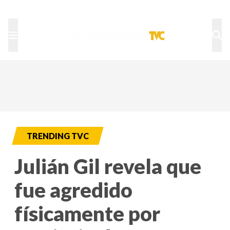
TU NOTA
DEPORTES TVC
HRN
TRENDING TVC
Julián Gil revela que
fue agredido
físicamente por