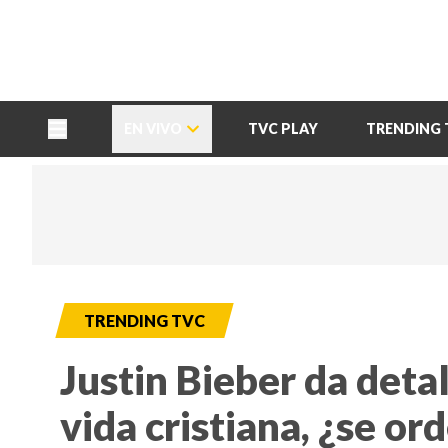
TU NOTA
DEPORTES TVC
HRN
EN VIVO
TVC PLAY
TRENDING 
TRENDING TVC
Justin Bieber da deta
vida cristiana, ¿se or