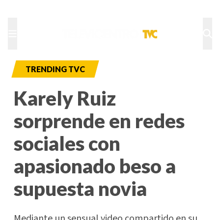
TU NOTA
DEPORTES TVC
HRN
TRENDING TVC
Karely Ruiz
sorprende en redes
sociales con
apasionado beso a
supuesta novia
Mediante un sensual video compartido en su