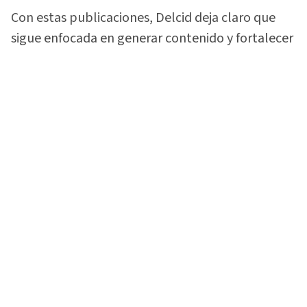
Con estas publicaciones, Delcid deja claro que
sigue enfocada en generar contenido y fortalecer
la comunidad que construyó alrededor de su
gusto por las motocicletas.
Vea:
¡Lo soltó todo! 'La Sarca Biker' rompe el
silencio sobre video con Davis Flow