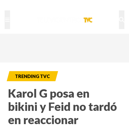
TU NOTA
DEPORTES TVC
HRN
TRENDING TVC
Karol G posa en
bikini y Feid no tardó
en reaccionar