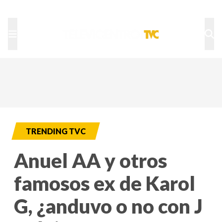
TU NOTA
DEPORTES TVC
HRN
TRENDING TVC
Anuel AA y otros
famosos ex de Karol
G, ¿anduvo o no con J