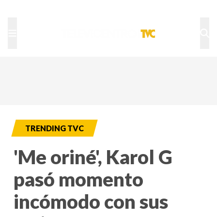
TU NOTA
DEPORTES TVC
HRN
TRENDING TVC
'Me oriné', Karol G
pasó momento
incómodo con sus