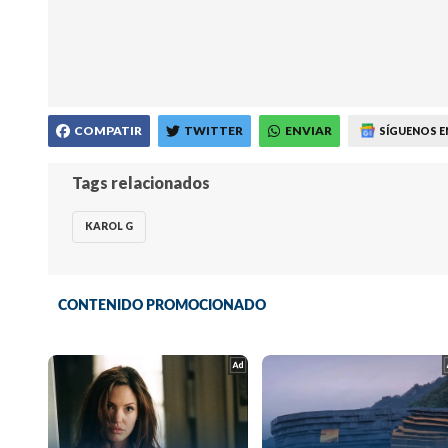
COMPATIR
TWITTER
ENVIAR
SÍGUENOS E
Tags relacionados
KAROL G