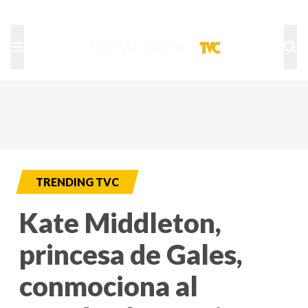
TU NOTA
DEPORTES TVC
HRN
TRENDING TVC
Kate Middleton,
princesa de Gales,
conmociona al